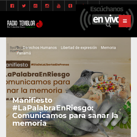
Derechos Humanos
Libertad de expresión
Memoria
Panamá
Manifiesto
#LaPalabraEnRiesgo:
Comunicamos para sanar la
memoria