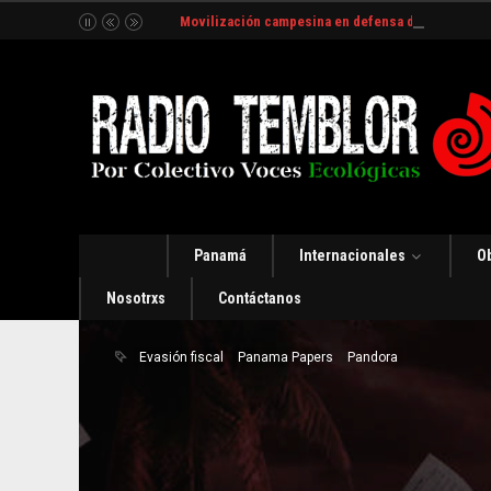
Movilización campesina en defensa del Río Indio
Panamá
Internacionales
O
Nosotrxs
Contáctanos
Evasión fiscal
Panama Papers
Pandora