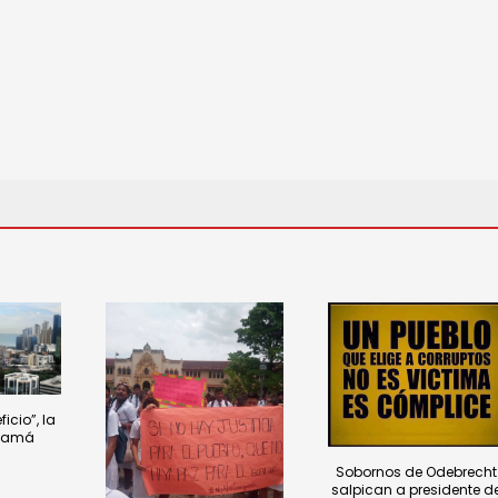
icio”, la
anamá
Sobornos de Odebrecht
salpican a presidente d