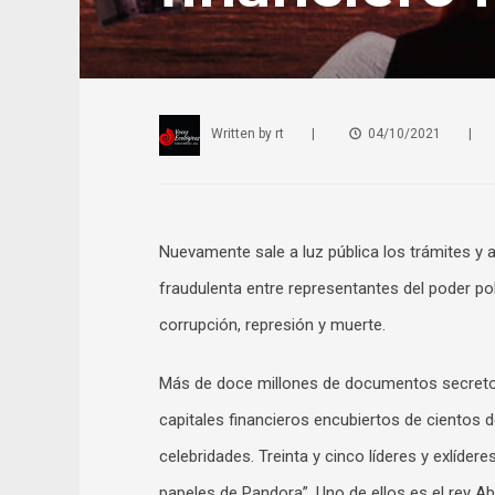
Written by
rt
|
04/10/2021
|
Nuevamente sale a luz pública los trámites y a
fraudulenta entre representantes del poder po
corrupción, represión y muerte.
Más de doce millones de documentos secretos
capitales financieros encubiertos de cientos de 
celebridades. Treinta y cinco líderes y exlí
papeles de Pandora”. Uno de ellos es el rey Ab