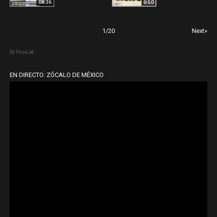
08:36
0:50
1
/
20
Next»
By PoseLab
EN DIRECTO: ZÓCALO DE MÉXICO