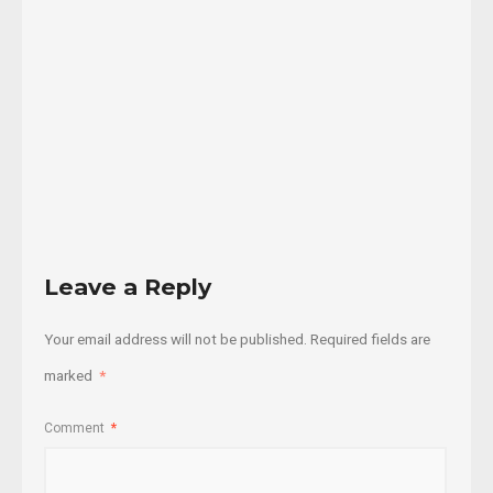
le
...
02/12/2017
Read
More
Leave a Reply
Your email address will not be published.
Required fields are
marked
*
Comment
*