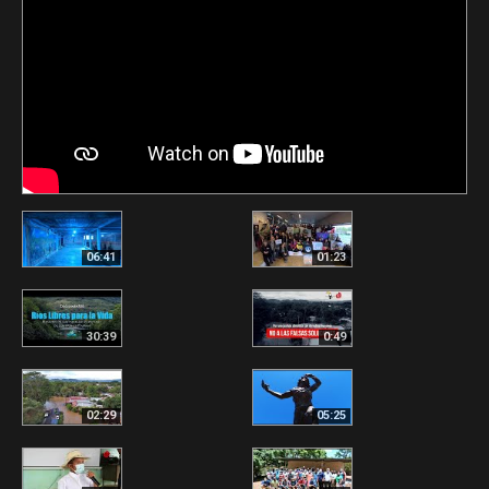
06:41
01:23
30:39
0:49
02:29
05:25