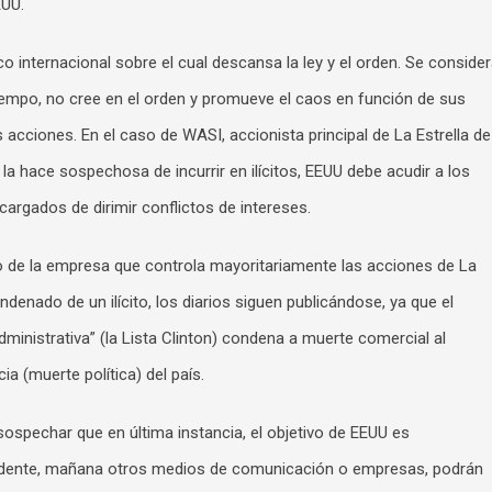
EUU.
co internacional sobre el cual descansa la ley y el orden. Se conside
iempo, no cree en el orden y promueve el caos en función de sus
 acciones. En el caso de WASI, accionista principal de La Estrella de
 la hace sospechosa de incurrir en ilícitos, EEUU debe acudir a los
ncargados de dirimir conflictos de intereses.
o de la empresa que controla mayoritariamente las acciones de La
denado de un ilícito, los diarios siguen publicándose, ya que el
dministrativa” (la Lista Clinton) condena a muerte comercial al
a (muerte política) del país.
ospechar que en última instancia, el objetivo de EEUU es
ecedente, mañana otros medios de comunicación o empresas, podrán