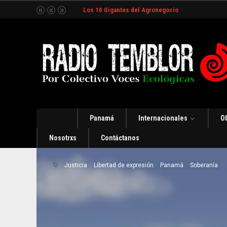
Los 10 Gigantes del Agronegocio
Panamá
Internacionales
O
Nosotrxs
Contáctanos
Justicia
Libertad de expresión
Panamá
Soberanía