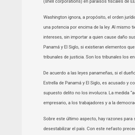
(shell corporations) en paraísos fiscales de E
Washington ignora, a propósito, el orden jurídi
una potencia por encima de la ley. Al mismo t
intereses, sin importar a quien cause daño sus
Panamá y El Siglo, si existieran elementos que
tribunales de justicia. Son los tribunales los e
De acuerdo a las leyes panameñas, si el dueñ
Estrella de Panamá y El Siglo, es acusado y con
supuesto delito no los involucra. La medida “a
empresario, a los trabajadores y a la democraci
Sobre este último aspecto, hay razones para s
desestabilizar el país. Con este nefasto pr