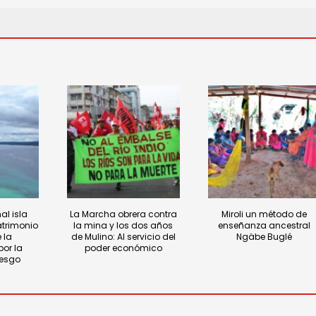
al isla
La Marcha obrera contra
Miroli un método de
atrimonio
la mina y los dos años
enseñanza ancestral
 la
de Mulino: Al servicio del
Ngäbe Buglé
or la
poder económico
iesgo