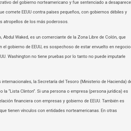
trativo del gobierno norteamericano y fue sentenciado a desaparece
 que comete EEUU contra países pequeños, con gobiernos débiles y
os atropellos de los más poderosos.
lo, Abdul Waked, es un comerciante de la Zona Libre de Colón, que
n el gobierno de EEUU, es sospechoso de estar envuelto en negoci
EUU. Washington no tiene pruebas por lo tanto no puede imputarle
 internacionales, la Secretaría del Tesoro (Ministerio de Hacienda) d
 la “Lista Clinton”. Si una persona o empresa (persona jurídica) es
 relación financiera con empresas y gobierno de EEUU. También es
 que tienen vínculos con entidades norteamericanas. En otras