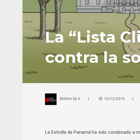
La “Lista C
contra la s
Written by
rt
|
16/12/2016
|
La Estrella de Panamá ha sido condenado a mu