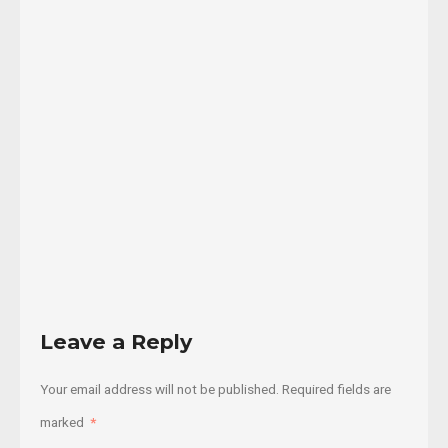
perjuicio
del
defensor
ambientalista
Gustavo
...
18/01/2017
Read
More
Leave a Reply
Your email address will not be published.
Required fields are
marked
*