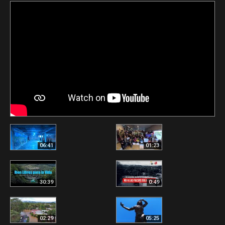
06:41
01:23
30:39
0:49
02:29
05:25