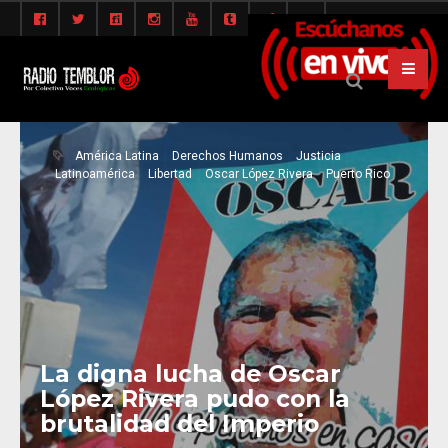
América Latina
Derechos Humanos
Justicia
Latinoamérica
Libertad
Oscar López Rivera
Puerto Rico
La digna lucha de Oscar
López Rivera pudo con la
brutalidad del Imperio