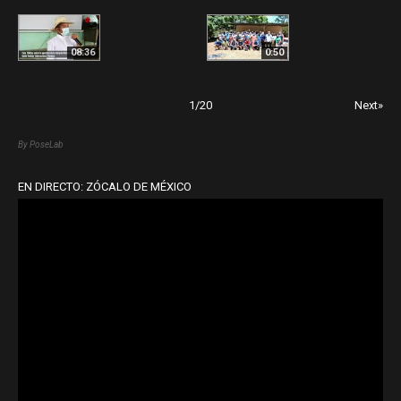
08:36
0:50
1
/
20
Next»
By PoseLab
EN DIRECTO: ZÓCALO DE MÉXICO