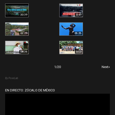
30:39
0:49
02:29
05:25
08:36
0:50
1
/
20
Next»
By PoseLab
EN DIRECTO: ZÓCALO DE MÉXICO