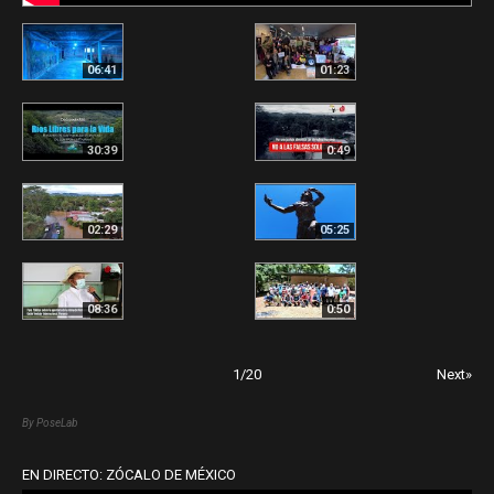
06:41
01:23
30:39
0:49
02:29
05:25
08:36
0:50
1
/
20
Next»
By PoseLab
EN DIRECTO: ZÓCALO DE MÉXICO