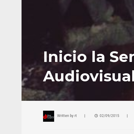
Inicio la S
Audiovisual
Written by
rt
|
02/09/2015
|