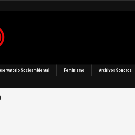
 en Panamá [Audio]
bservatorio Socioambiental
Feminismo
Archivos Sonoros
0