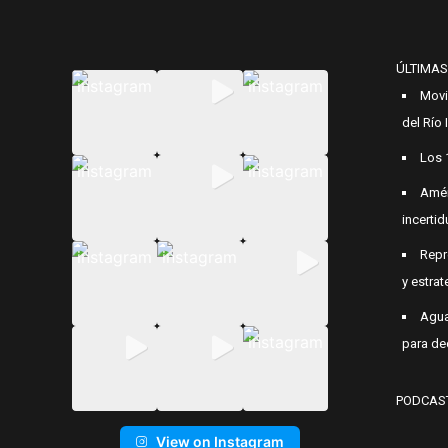
ÚLTIMAS
Movi
del Río
Los 
Amér
incerti
Repr
y estrat
Agua
para de
PODCAS
View on Instagram