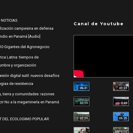
 NOTICIAS
Canal de Youtube
lización campesina en defensa
 Indio en Panamá [Audio]
10 Gigantes del Agronegocio
ica Latina: tiempos de
dumbre y organización
esión digital sutil: nuevos desafíos
egias de resistencia
06:41
01:23
, tierra y comunidades: razones
cir No a la megaminería en Panamá
30:39
0:49
02:29
05:25
T DEL ECOLOGIMO POPULAR