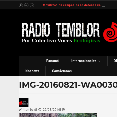
Movilización campesina en defensa del Río Indio
Panamá
Internacionales
O
Nosotrxs
Contáctanos
IMG-20160821-WA003
Written by
rt
|
22/08/2016
|