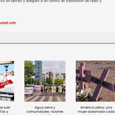
os en llamas y ataques a un centro de trasmisión de radio y
ustah.info
l sutil:
Agua, tierra y
América Latina: una
íos y
comunidades: razones
mujer asesinada cada