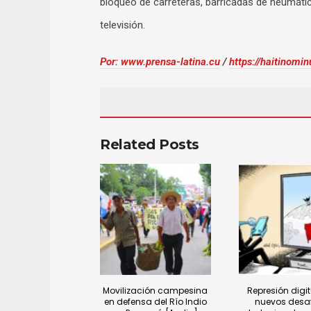
bloqueo de carreteras, barricadas de neumátic
televisión.
Por: www.prensa-latina.cu
/
https://haitinomin
Related Posts
Movilización campesina
Represión digita
en defensa del Río Indio
nuevos desaf