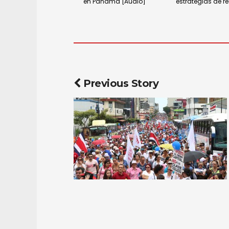
en Panamá [Audio]
estrategias de re
Previous Story