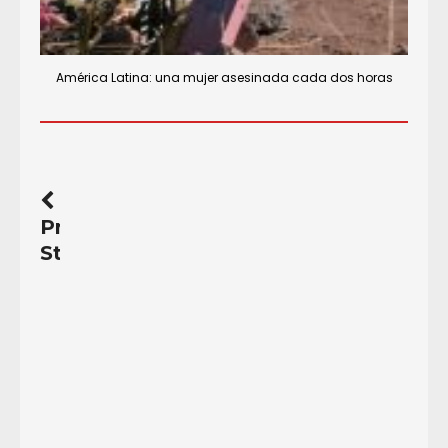
América Latina: una mujer asesinada cada dos horas
Previous
Story
Fuera
el
Business20
de
la
Argentina