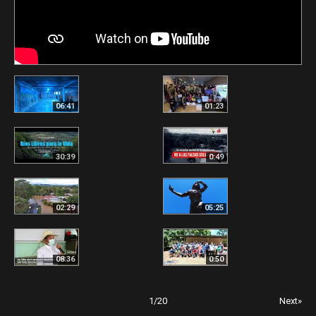
06:41
01:23
30:39
0:49
02:29
05:25
08:36
0:50
1
/
20
Next»