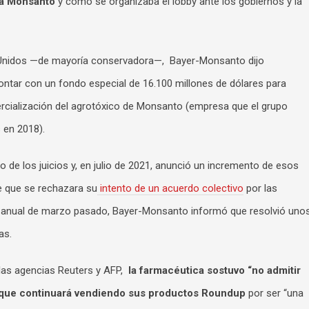
ia Monsanto
y cómo se organizaba el lobby ante los gobiernos y la
s Unidos —de mayoría conservadora—, Bayer-Monsanto dijo
 contar con un fondo especial de 16.100 millones de dólares para
mercialización del agrotóxico de Monsanto (empresa que el grupo
 en 2018).
o de los juicios y, en julio de 2021, anunció un incremento de esos
de que se rechazara su
intento de un acuerdo colectivo
por las
 anual de marzo pasado, Bayer-Monsanto informó que resolvió uno
as.
 las agencias Reuters y AFP,
la farmacéutica sostuvo “no admitir
ió que continuará vendiendo sus productos Roundup
por ser “una