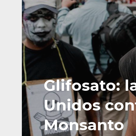
Glifosato: 
Unidos con
Monsanto