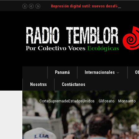
Represión digital sutil: nuevos desafíos y estrate
Panamá
Internacionales
O
Nosotrxs
Contáctanos
CorteSupremadeEstadosUnidos
Glifosato
Monsanto