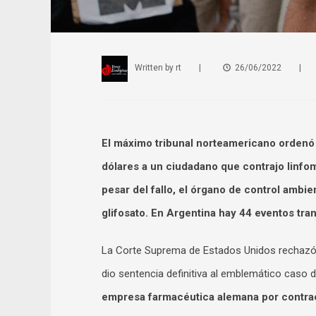
Written by
rt
|
26/06/2022
|
El máximo tribunal norteamericano orden
dólares a un ciudadano que contrajo linfo
pesar del fallo, el órgano de control ambi
glifosato. En Argentina hay 44 eventos tra
La Corte Suprema de Estados Unidos rechazó e
dio sentencia definitiva al emblemático caso 
empresa farmacéutica alemana por contrae