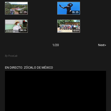
02:29
05:25
08:36
0:50
1
/
20
Next»
By PoseLab
EN DIRECTO: ZÓCALO DE MÉXICO