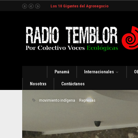
Los 10 Gigantes del Agronegocio
Panamá
Internacionales
O
Nosotrxs
Contáctanos
movimiento indígena
Represas