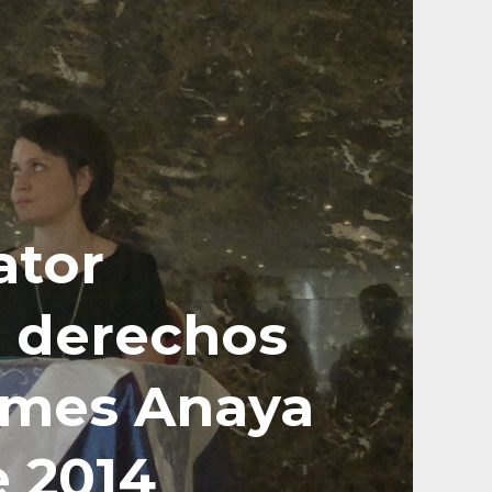
ator
s derechos
James Anaya
 2014