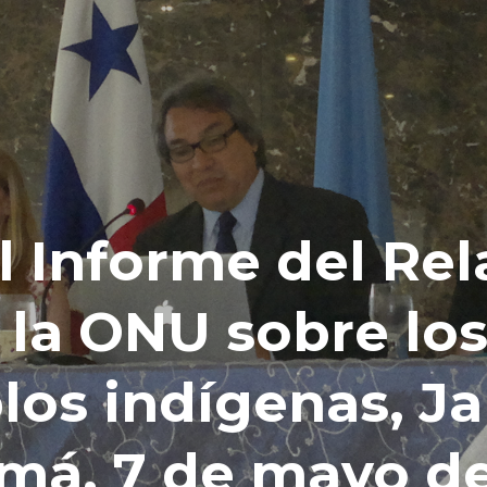
l Informe del Rel
 la ONU sobre lo
blos indígenas, 
má. 7 de mayo de