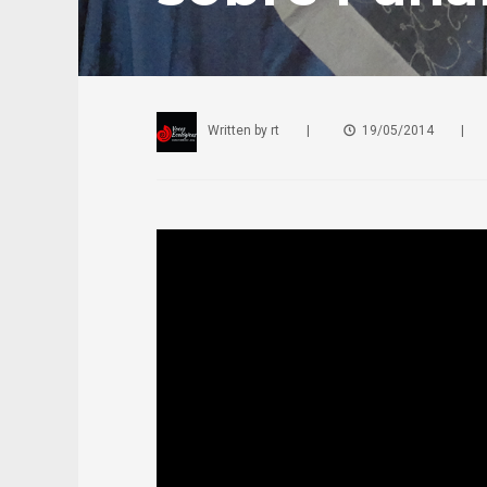
Written by
rt
|
19/05/2014
|