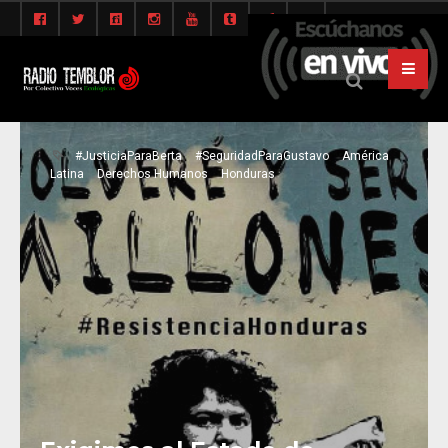
#JusticiaParaBerta
#SeguridadParaGustavo
América
Latina
Derechos Humanos
Honduras