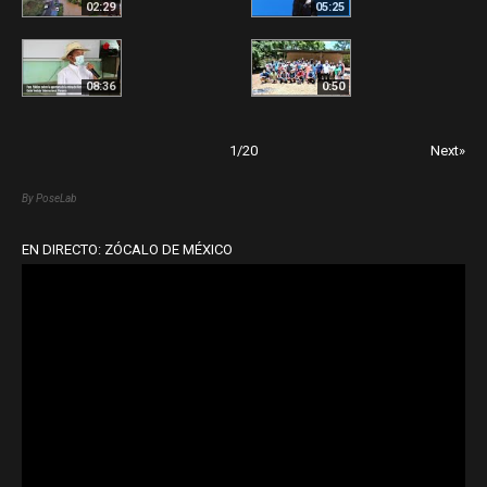
02:29
05:25
08:36
0:50
1
/
20
Next»
By PoseLab
EN DIRECTO: ZÓCALO DE MÉXICO