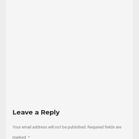
sido
una
madre
y
una
...
10/03/2016
Read
More
Leave a Reply
Your email address will not be published.
Required fields are
marked
*