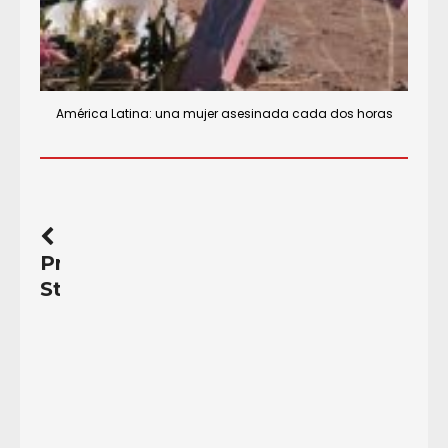
América Latina: una mujer asesinada cada dos horas
Previous
Story
Acción
Urgente:
Es
hora
que