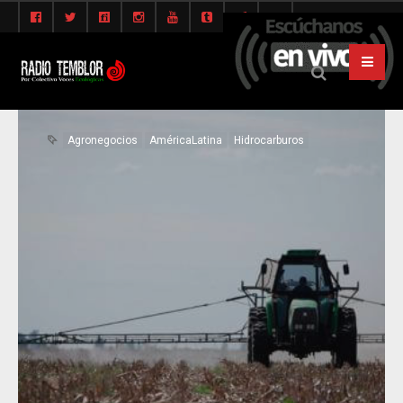
Agronegocios
AméricaLatina
Hidrocarburos