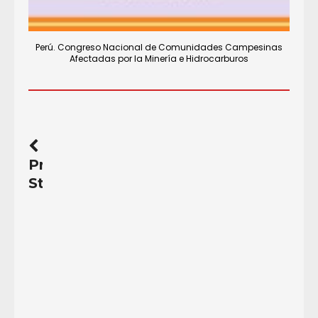
Perú. Congreso Nacional de Comunidades Campesinas
Afectadas por la Minería e Hidrocarburos
Previous
Story
Ambiente,
extractivismos
y
desarrollo:
las
premisas
erradas