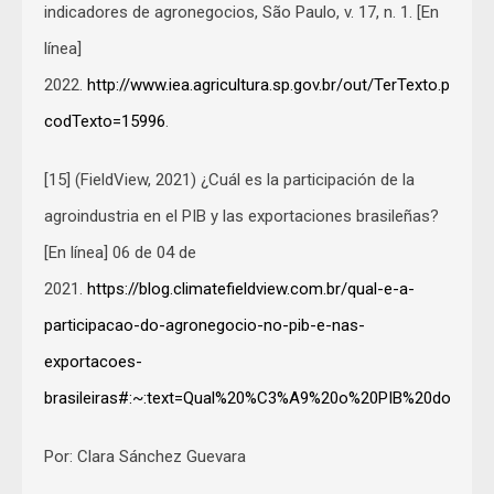
indicadores de agronegocios, São Paulo, v. 17, n. 1. [En
línea]
2022.
http://www.iea.agricultura.sp.gov.br/out/TerTexto.php?
codTexto=15996
.
[15] (FieldView, 2021) ¿Cuál es la participación de la
agroindustria en el PIB y las exportaciones brasileñas?
[En línea] 06 de 04 de
2021.
https://blog.climatefieldview.com.br/qual-e-a-
participacao-do-agronegocio-no-pib-e-nas-
exportacoes-
brasileiras#:~:text=Qual%20%C3%A9%20o%20PIB%20do%20
Por: Clara Sánchez Guevara