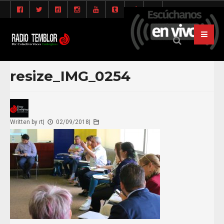
resize_IMG_0254
Written by
rt
|
02/09/2018
|