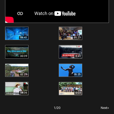
06:41
01:23
30:39
0:49
02:29
05:25
08:36
0:50
1
/
20
Next»