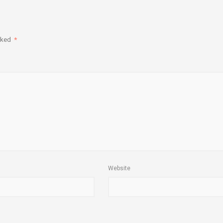
arked
*
Website