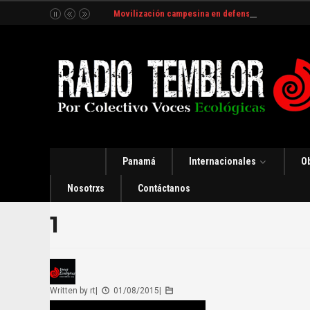
Movilización campesina en defensa del Río Indio
Panamá
Internacionales
O
Nosotrxs
Contáctanos
1
Written by
rt
|
01/08/2015
|