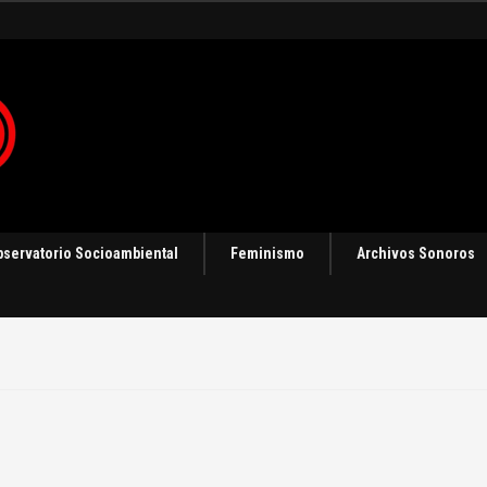
 en Panamá [Audio]
bservatorio Socioambiental
Feminismo
Archivos Sonoros