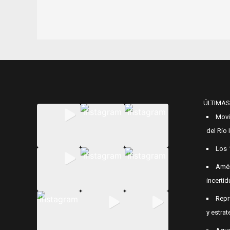
ÚLTIMAS
Movi
del Río
Los 
Amér
incerti
Repr
y estrat