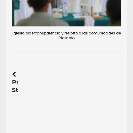
Iglesia pide transparencia y respeto a las comunidades de
Río Indio
Previous
Story
Banco
alemán
DEG
no
se