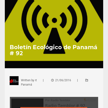
Boletín Ecológico de Panamá
# 92
Written by
rt
|
21/06/2016
|
Panamá