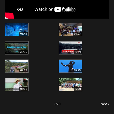
06:41
01:23
30:39
0:49
02:29
05:25
08:36
0:50
1
/
20
Next»