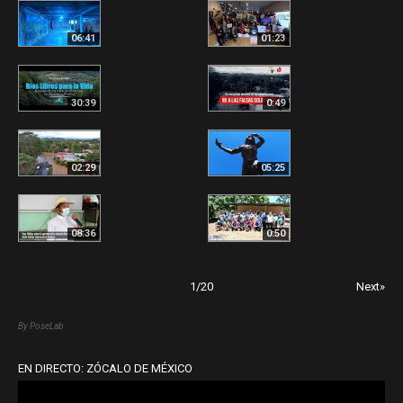
06:41
01:23
30:39
0:49
02:29
05:25
08:36
0:50
1
/
20
Next»
By PoseLab
EN DIRECTO: ZÓCALO DE MÉXICO