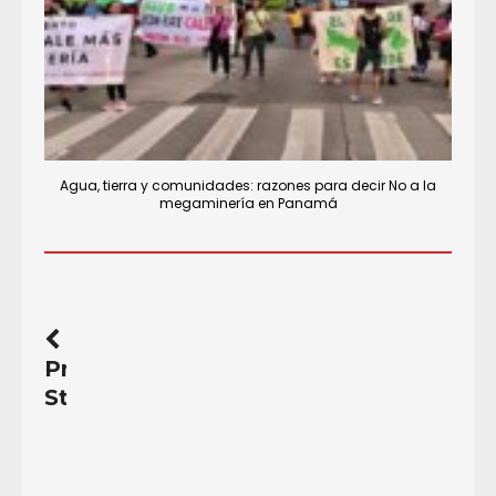
Agua, tierra y comunidades: razones para decir No a la
megaminería en Panamá
Previous
Story
Héctor
Gallego.