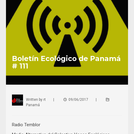
Boletín Ecológico de Panamá
# 111
Written by
rt
|
09/06/2017
|
Panamá
Radio Temblor