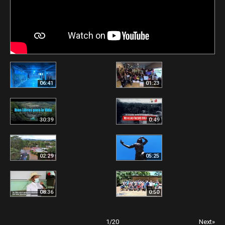
06:41
01:23
30:39
0:49
02:29
05:25
08:36
0:50
1
/
20
Next»