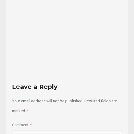
articulación
común
de
...
24/11/2015
Read
More
Leave a Reply
Your email address will not be published.
Required fields are
marked
*
Comment
*