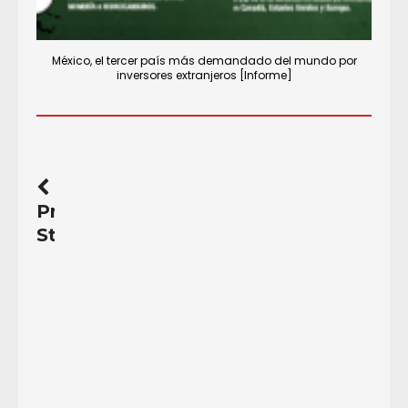
México, el tercer país más demandado del mundo por
inversores extranjeros [Informe]
Previous
Story
Cartografía
de
la
Resistencia.
Otra
forma
de