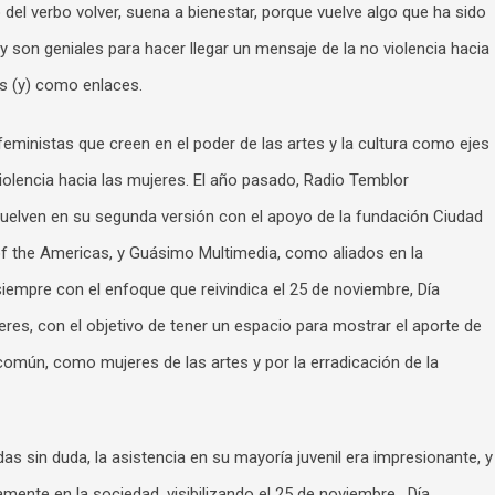
o del verbo volver, suena a bienestar, porque vuelve algo que ha sido
, y son geniales para hacer llegar un mensaje de la no violencia hacia
os (y) como enlaces.
feministas que creen en el poder de las artes y la cultura como ejes
iolencia hacia las mujeres. El año pasado, Radio Temblor
 vuelven en su segunda versión con el apoyo de la fundación Ciudad
 the Americas, y Guásimo Multimedia, como aliados en la
siempre con el enfoque que reivindica el 25 de noviembre, Día
jeres, con el objetivo de tener un espacio para mostrar el aporte de
n común, como mujeres de las artes y por la erradicación de la
s sin duda, la asistencia en su mayoría juvenil era impresionante, y
mente en la sociedad, visibilizando el 25 de noviembre, Día