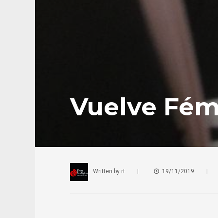
Vuelve Fém
Written by
rt
|
19/11/2019
|