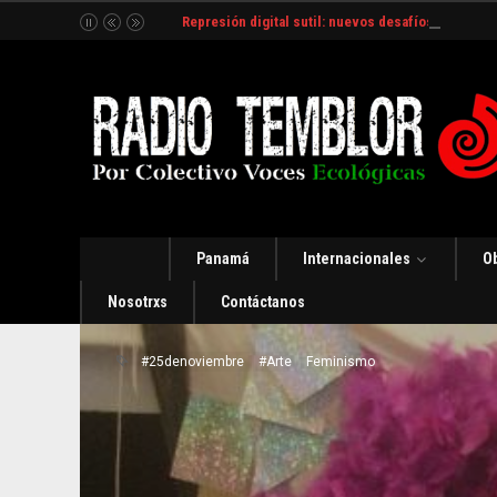
Represión digital sutil: nuevos desafíos y estrate
Panamá
Internacionales
O
Nosotrxs
Contáctanos
#25denoviembre
#Arte
Feminismo