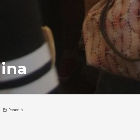
ina
Panamá