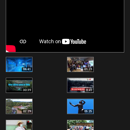
06:41
01:23
30:39
0:49
02:29
05:25