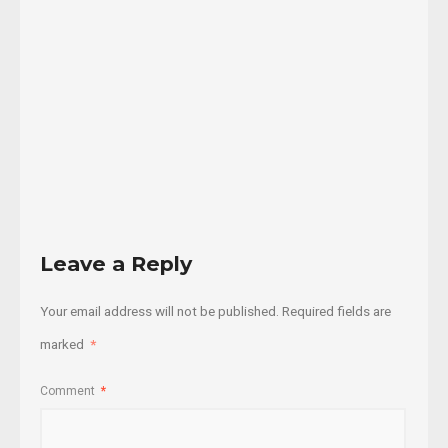
Nacionales
Unidas
...
25/09/2022
Read
More
Leave a Reply
Your email address will not be published.
Required fields are
marked
*
Comment
*