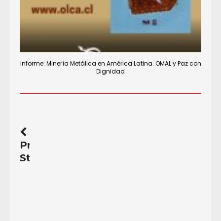
Informe: Minería Metálica en América Latina. OMAL y Paz con
Dignidad
Previous
Story
Argentina.
La
larga
noche