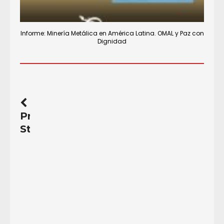
Informe: Minería Metálica en América Latina. OMAL y Paz con
Dignidad
Previous
Story
Llamado
en
el
#DíaDeLaTierra
El
22