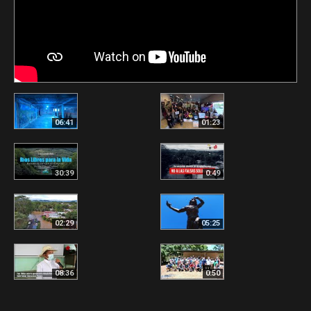
06:41
01:23
30:39
0:49
02:29
05:25
08:36
0:50