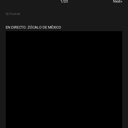
1
/
20
Next»
By PoseLab
EN DIRECTO: ZÓCALO DE MÉXICO