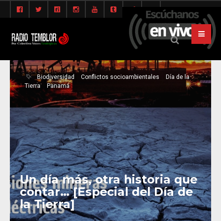
Biodiversidad
Conflictos socioambientales
Día de la
Tierra
Panamá
Un día más, otra historia que
contar… [Especial del Día de
la Tierra]