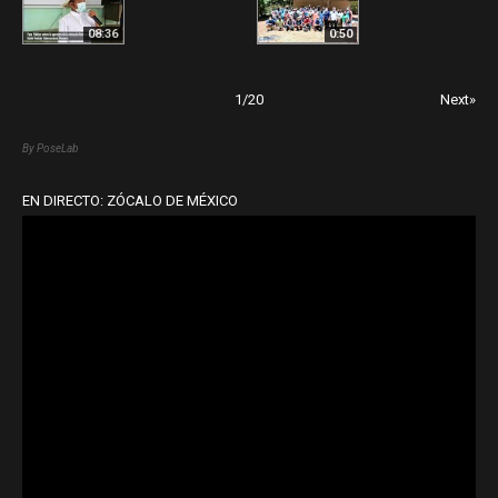
08:36
0:50
1
/
20
Next»
By PoseLab
EN DIRECTO: ZÓCALO DE MÉXICO