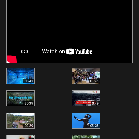
06:41
01:23
30:39
0:49
02:29
05:25