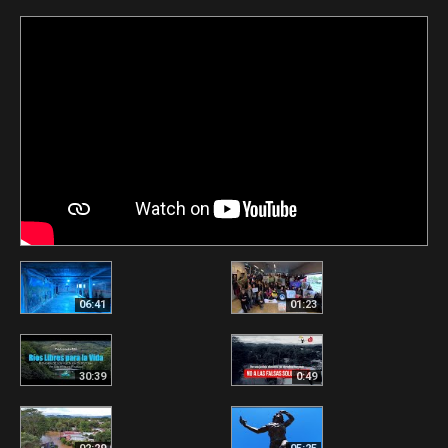
06:41
01:23
30:39
0:49