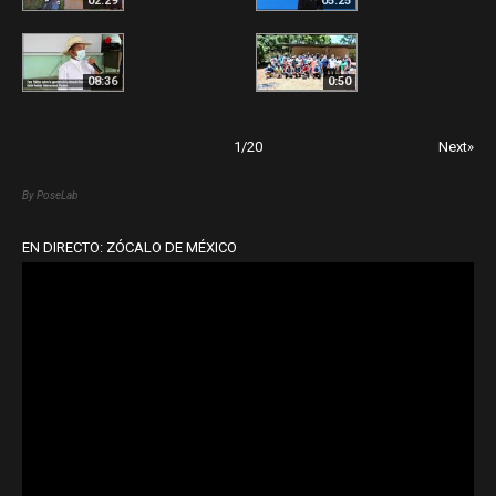
02:29
05:25
08:36
0:50
1
/
20
Next»
By PoseLab
EN DIRECTO: ZÓCALO DE MÉXICO