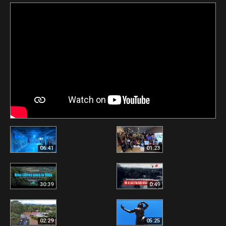
06:41
01:23
30:39
0:49
02:29
05:25