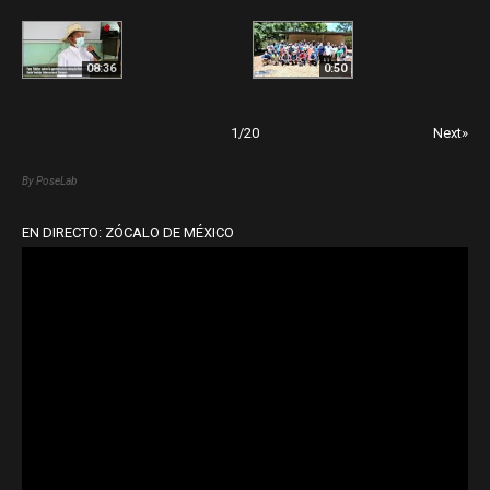
08:36
0:50
1
/
20
Next»
By PoseLab
EN DIRECTO: ZÓCALO DE MÉXICO