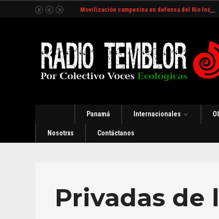
Movilización campesina en defensa del Río Indio
Panamá
Internacionales
O
Nosotrxs
Contáctanos
Privadas de 