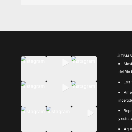
ÚLTIMAS
Movi
del Río
Los 
Amér
incerti
Repr
y estrat
Agua