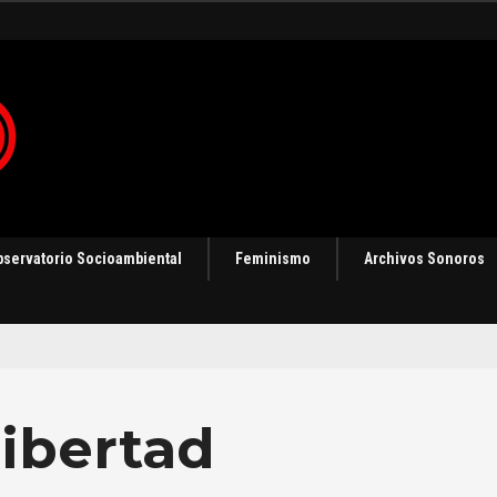
 en Panamá [Audio]
bservatorio Socioambiental
Feminismo
Archivos Sonoros
libertad