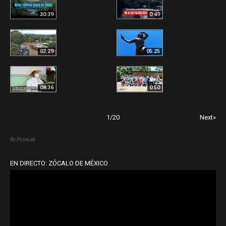
30:39
0:49
02:29
05:25
08:36
0:50
1
/
20
Next»
By PoseLab
EN DIRECTO: ZÓCALO DE MÉXICO