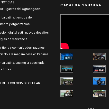
 NOTICIAS
Canal de Youtube
10 Gigantes del Agronegocio
ica Latina: tiempos de
dumbre y organización
esión digital sutil: nuevos desafíos
egias de resistencia
, tierra y comunidades: razones
cir No a la megaminería en Panamá
06:41
01:23
ica Latina: una mujer asesinada
s horas
30:39
0:49
02:29
05:25
T DEL ECOLOGIMO POPULAR
08:36
0:50