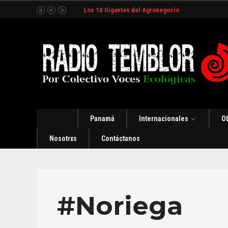
Los 10 Gigantes del Agronegocio
Panamá
Internacionales
O
Nosotrxs
Contáctanos
#Noriega