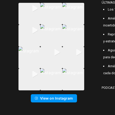
ÚLTIMAS
Los 
Amér
incerti
Repr
y estrat
Agua
para de
Amér
cada do
PODCAS
View on Instagram