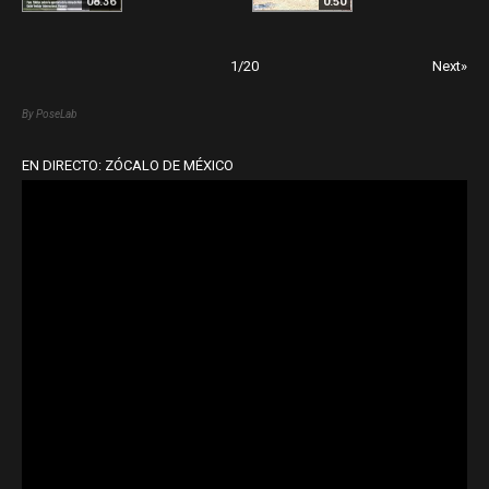
08:36
0:50
1
/
20
Next»
By PoseLab
EN DIRECTO: ZÓCALO DE MÉXICO