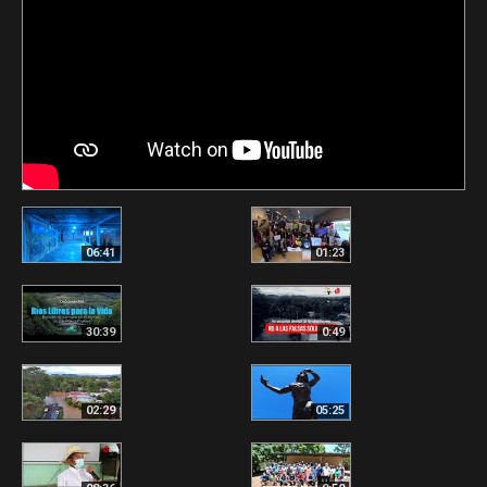
06:41
01:23
30:39
0:49
02:29
05:25