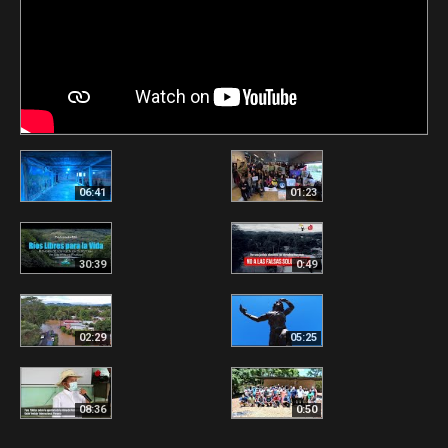
06:41
01:23
30:39
0:49
02:29
05:25
08:36
0:50