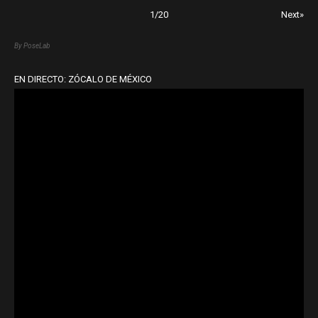
1
/
20
Next»
By PoseLab
EN DIRECTO: ZÓCALO DE MÉXICO