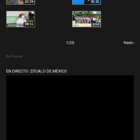
02:29
05:25
08:36
0:50
1
/
20
Next»
By PoseLab
EN DIRECTO: ZÓCALO DE MÉXICO