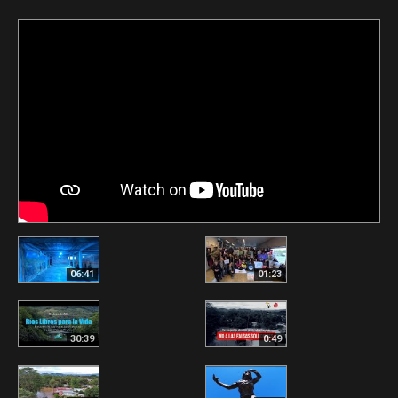
06:41
01:23
30:39
0:49