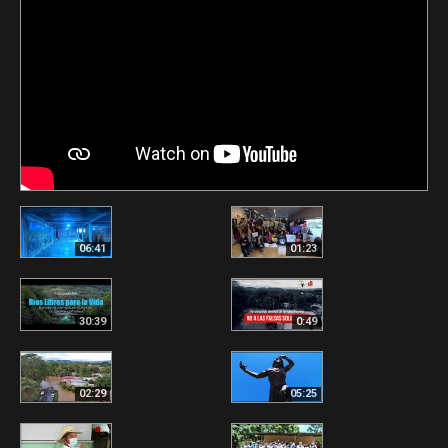
06:41
01:23
30:39
0:49
02:29
05:25