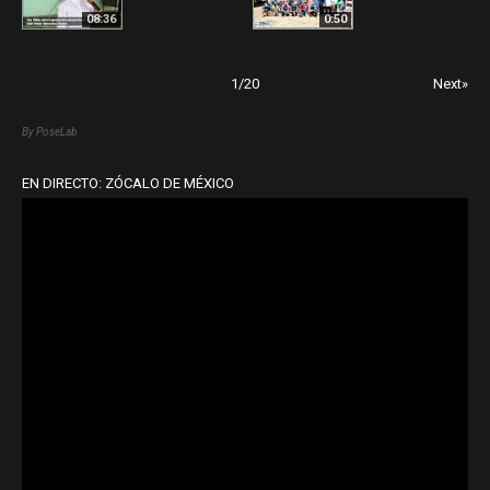
08:36
0:50
1
/
20
Next»
By PoseLab
EN DIRECTO: ZÓCALO DE MÉXICO