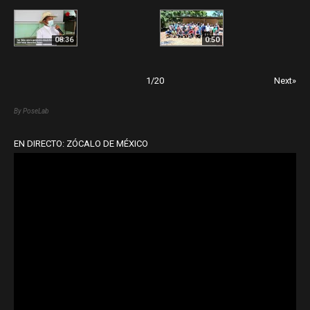
08:36
0:50
1
/
20
Next»
By PoseLab
EN DIRECTO: ZÓCALO DE MÉXICO