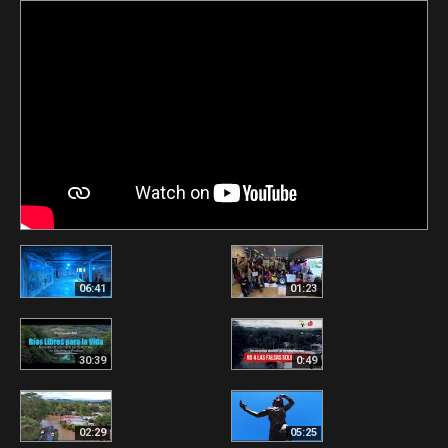
06:41
01:23
30:39
0:49
02:29
05:25