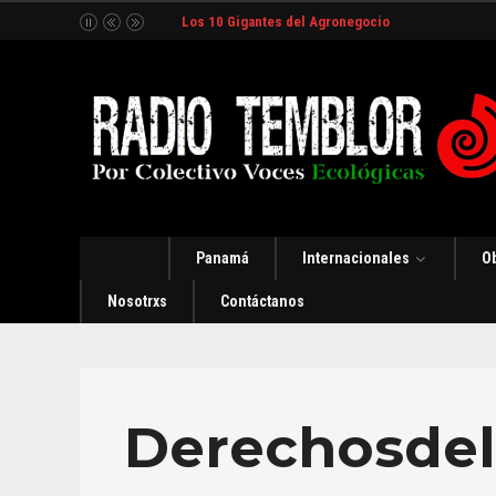
Los 10 Gigantes del Agronegocio
Panamá
Internacionales
O
Nosotrxs
Contáctanos
Derechosdel