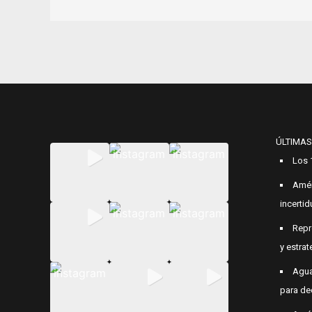
ÚLTIMAS
Los 
Amér
incerti
Repr
y estrat
Agua
para de