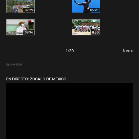
02:29
05:25
08:36
0:50
1
/
20
Next»
By PoseLab
EN DIRECTO: ZÓCALO DE MÉXICO