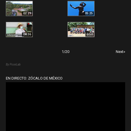
02:29
05:25
08:36
0:50
1
/
20
Next»
By PoseLab
EN DIRECTO: ZÓCALO DE MÉXICO