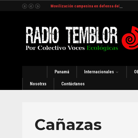
Movilización campesina en defensa del Río Indio
Panamá
Internacionales
O
Nosotrxs
Contáctanos
Cañazas