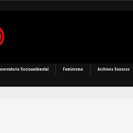
 en Panamá [Audio]
bservatorio Socioambiental
Feminismo
Archivos Sonoros