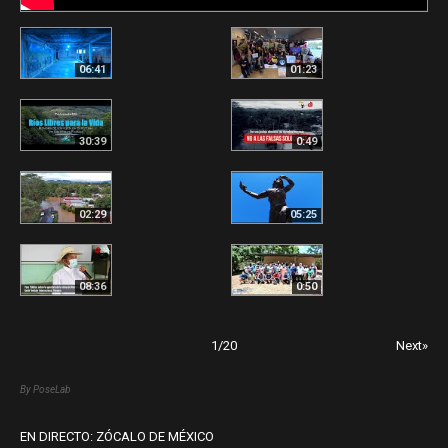
06:41
01:23
30:39
0:49
02:29
05:25
08:36
0:50
1
/
20
Next»
By PoseLab
EN DIRECTO: ZÓCALO DE MÉXICO