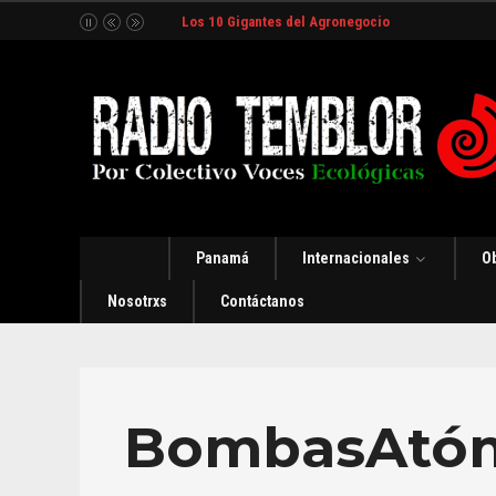
Los 10 Gigantes del Agronegocio
Panamá
Internacionales
O
Nosotrxs
Contáctanos
BombasAtóm