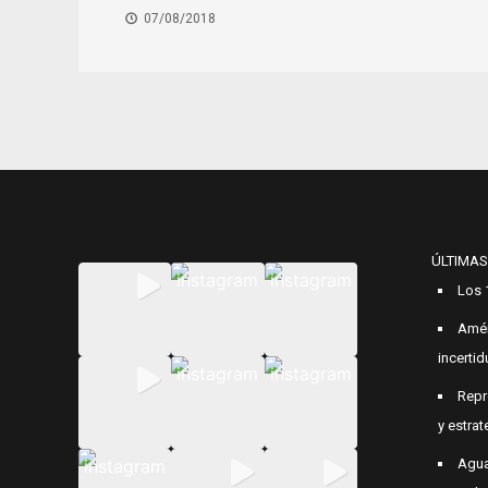
07/08/2018
ÚLTIMAS
Los 
Amér
incerti
Repr
y estrat
Agua