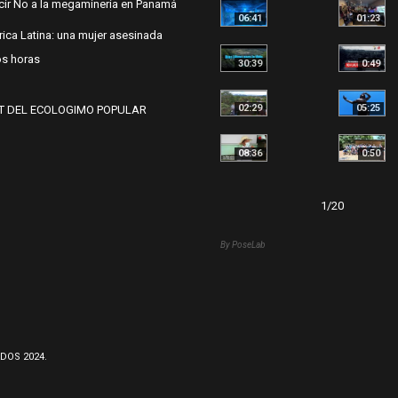
cir No a la megaminería en Panamá
06:41
01:23
ica Latina: una mujer asesinada
s horas
30:39
0:49
02:29
05:25
T DEL ECOLOGIMO POPULAR
08:36
0:50
1
/
20
By PoseLab
DOS 2024.