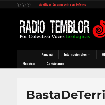
Movilización campesina en defensa del Río Indio
Panamá
Internacionales
O
Nosotrxs
Contáctanos
BastaDeTerri