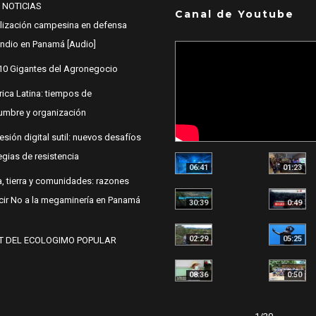
 NOTICIAS
Canal de Youtube
lización campesina en defensa
 Indio en Panamá [Audio]
10 Gigantes del Agronegocio
ica Latina: tiempos de
dumbre y organización
esión digital sutil: nuevos desafíos
egias de resistencia
06:41
01:23
, tierra y comunidades: razones
cir No a la megaminería en Panamá
30:39
0:49
02:29
05:25
T DEL ECOLOGIMO POPULAR
08:36
0:50