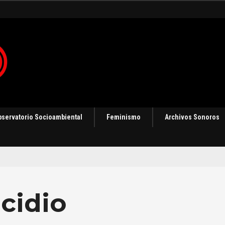
 en Panamá [Audio]
bservatorio Socioambiental
Feminismo
Archivos Sonoros
cidio