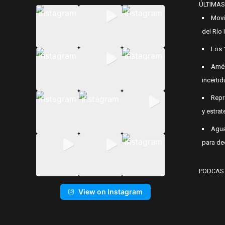
ÚLTIMAS
Movi
del Río
Los 
Amér
incerti
Repr
y estrat
Agua
para de
PODCAS
View on Instagram