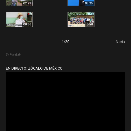
02:29
05:25
08:36
0:50
1
/
20
Next»
By PoseLab
EN DIRECTO: ZÓCALO DE MÉXICO