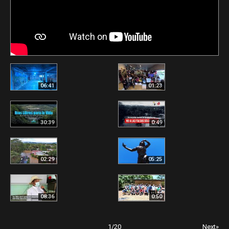
06:41
01:23
30:39
0:49
02:29
05:25
08:36
0:50
1
/
20
Next»