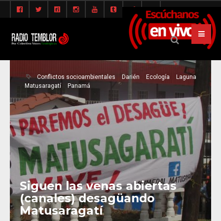
Conflictos socioambientales
Darién
Ecología
Laguna
Matusaragatí
Panamá
Siguen las venas abiertas
(canales) desagüando
Matusaragatí