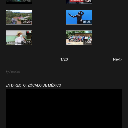
30:39
0:49
02:29
05:25
08:36
0:50
1
/
20
Next»
By PoseLab
EN DIRECTO: ZÓCALO DE MÉXICO