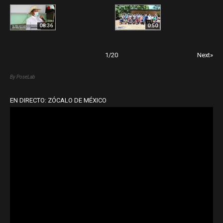
08:36
0:50
1
/
20
Next»
By PoseLab
EN DIRECTO: ZÓCALO DE MÉXICO