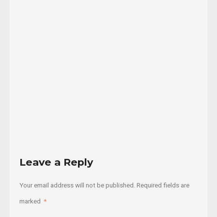
lucha
no
violenta
por
...
27/06/2018
Read
More
Leave a Reply
Your email address will not be published.
Required fields are
marked
*