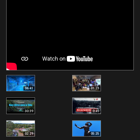
06:41
01:23
30:39
0:49
02:29
05:25