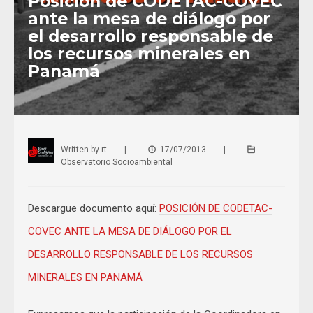
Posición de CODETAC-COVEC
ante la mesa de diálogo por
el desarrollo responsable de
los recursos minerales en
Panamá
Written by
rt
|
17/07/2013
|
Observatorio Socioambiental
Descargue documento aquí:
POSICIÓN DE CODETAC-
COVEC ANTE LA MESA DE DIÁLOGO POR EL
DESARROLLO RESPONSABLE DE LOS RECURSOS
MINERALES EN PANAMÁ