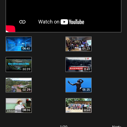
06:41
01:23
30:39
0:49
02:29
05:25
08:36
0:50
1
/
20
Next»