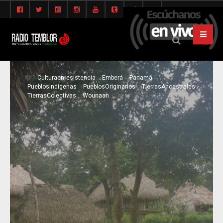
Culturaenresistencia
Emberá
Panamá
PueblosIndígenas
PueblosOriginarios
TierrasAncestrales
TierrasColectivas
Wounaan