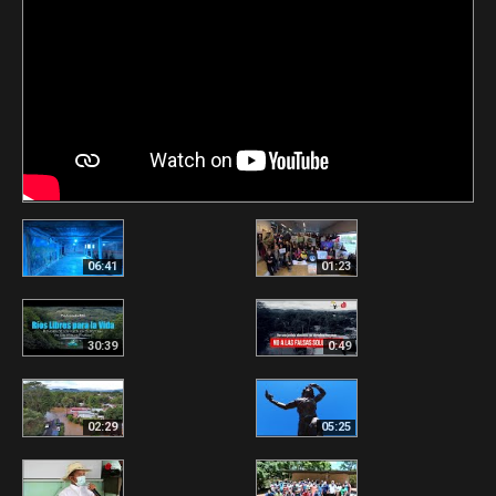
06:41
01:23
30:39
0:49
02:29
05:25