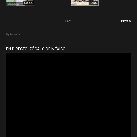
08:36
0:50
1
/
20
Next»
By PoseLab
EN DIRECTO: ZÓCALO DE MÉXICO