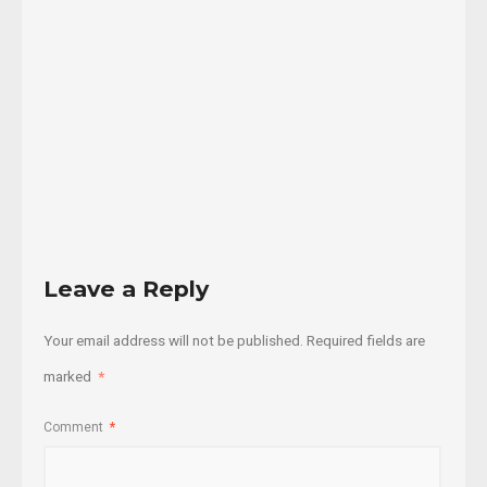
de
abril,
...
10/04/2018
Read
More
Leave a Reply
Your email address will not be published.
Required fields are
marked
*
Comment
*