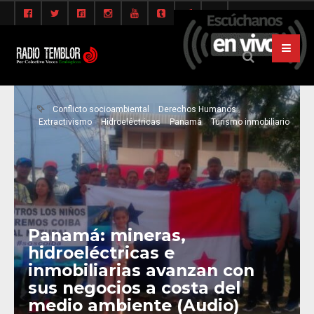
Conflicto socioambiental
Derechos Humanos
Extractivismo
Hidroeléctricas
Panamá
Turismo inmobiliario
Panamá: mineras,
hidroeléctricas e
inmobiliarias avanzan con
sus negocios a costa del
medio ambiente (Audio)