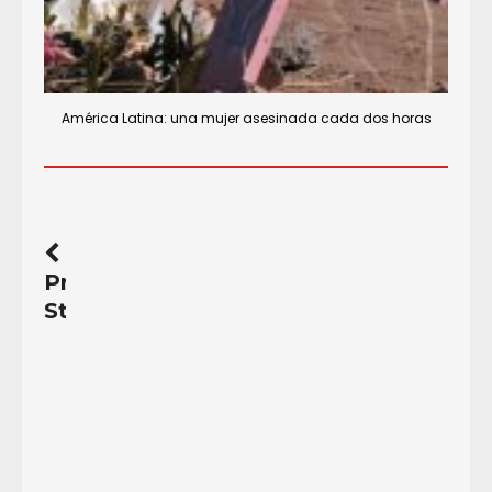
América Latina: una mujer asesinada cada dos horas
Previous
Story
Redes
sociales:
enredos
y
desenredos
(Revista)